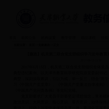
首页
新闻公告
机构设置
教学管理
精品课程
技能
当前位置：
首页
>>
党建廉政
>>
正文
【廉政】机关第二联合党支部组织学习近年教育系
2017-06-19 15:58
2017年6月15日，机关第二联合党支部组织全体党
典型违纪案例。以
天津市教育科学研究院原党委副书记
典型，深刻汲取教训，引以为戒，举一反三，结合
“两
习《中国共产党党章》、《中国共产党廉洁自律准则》
《中国共产党问责条例》等党纪党规。
党支部要求广大党员干部要坚定理想信念，常补精
政治意识、大局意识、核心意识、看齐意识，始终保持
政治上、行动上与党中央保持高度一致；要强化宗旨意