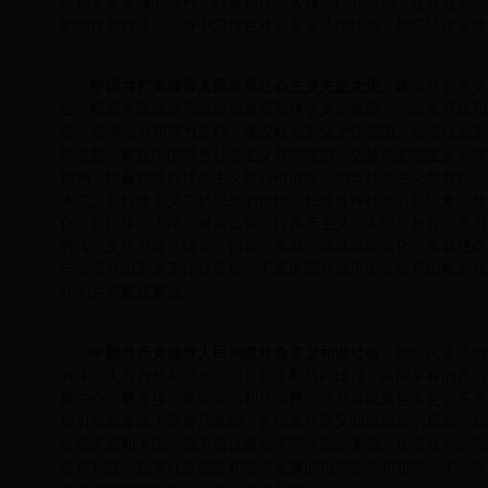
济和文化事业的权利。尊重和保障人权。广开言路，建立健全民
的制度和程序。完善中国特色社会主义法律体系，加强法律实施
中国共产党领导人民发展社会主义先进文化。
建设社会主义
合，提高全民族的思想道德素质和科学文化素质，为改革开放和
证、精神动力和智力支持，建设社会主义文化强国。加强社会主
导思想，树立中国特色社会主义共同理想，弘扬以爱国主义为核
精神，培育和践行社会主义核心价值观，倡导社会主义荣辱观，
本主义和封建主义腐朽思想的侵蚀，扫除各种社会丑恶现象，努
化、有纪律的人民。对党员要进行共产主义远大理想教育。大力
秀传统文化创造性转化、创新性发展，继承革命文化，发展社会
牢掌握意识形态工作领导权，不断巩固马克思主义在意识形态领
斗的共同思想基础。
中国共产党领导人民构建社会主义和谐社会。
按照民主法治
有序、人与自然和谐相处的总要求和共同建设、共同享有的原则
最关心、最直接、最现实的利益问题，使发展成果更多更公平惠
努力形成全体人民各尽其能、各得其所而又和谐相处的局面。加
敌我矛盾和人民内部矛盾这两类不同性质的矛盾。加强社会治安
全和利益、危害社会稳定和经济发展的犯罪活动和犯罪分子，保