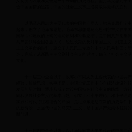
义制度的发展和完善是一个长期的历史过程。坚持马克思列宁主
合中国国情的道路，中国的社会主义事业必将取得最终的胜利。
以毛泽东同志为主要代表的中国共产党人，把马克思列宁主
起来，创立了毛泽东思想。毛泽东思想是马克思列宁主义在中国
国革命和建设的正确的理论原则和经验总结，是中国共产党集体
共产党领导全国各族人民，经过长期的反对帝国主义、封建主义
主主义革命的胜利，建立了人民民主专政的中华人民共和国；新
造，完成了从新民主主义到社会主义的过渡，确立了社会主义基
文化。
十一届三中全会以来，以邓小平同志为主要代表的中国共产
经验，解放思想，实事求是，实现全党工作中心向经济建设的转
发展的新时期，逐步形成了建设中国特色社会主义的路线、方针
固和发展社会主义的基本问题，创立了邓小平理论。邓小平理论
实践和时代特征相结合的产物，是毛泽东思想在新的历史条件下
的新阶段，是当代中国的马克思主义，是中国共产党集体智慧的
断前进。
十三届四中全会以来，以江泽民同志为主要代表的中国共产