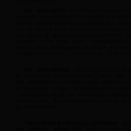
变为群众的自觉行动。
第四，坚持民主集中制。
民主集中制是民主基础上的集中和
本组织原则，也是群众路线在党的生活中的运用。必须充分发扬
民主权利，发挥各级党组织和广大党员的积极性创造性。必须实
意识、核心意识、看齐意识，坚定维护以习近平同志为核心的党
结统一和行动一致，保证党的决定得到迅速有效的贯彻执行。加
活的政治性、时代性、原则性、战斗性，发展积极健康的党内政
党在自己的政治生活中正确地开展批评和自我批评，在原则问题
努力造成又有集中又有民主，又有纪律又有自由，又有统一意志
第五，坚持从严管党治党。
全面从严治党永远在路上。新形
验、市场经济考验、外部环境考验是长期的、复杂的、严峻的，
危险、消极腐败危险更加尖锐地摆在全党面前。要把严的标准、
面。坚持依规治党、标本兼治，坚持把纪律挺在前面，加强组织
化管党治党主体责任和监督责任，加强对党的领导机关和党员领
完善党内监督体系。深入推进党风廉政建设和反腐败斗争，以零
腐、不想腐的有效机制。
中国共产党的领导是中国特色社会主义最本质的特征，是中
民学，东西南北中，党是领导一切的。
党要适应改革开放和社会