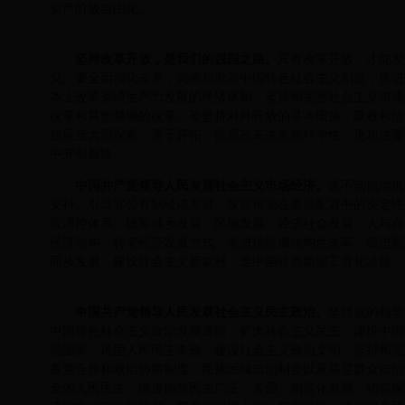
资产阶级自由化。
坚持改革开放，是我们的强国之路。
只有改革开放，才能发
义。要全面深化改革，完善和发展中国特色社会主义制度，推进
本上改革束缚生产力发展的经济体制，坚持和完善社会主义市场
改革和其他领域的改革。要坚持对外开放的基本国策，吸收和借
放应当大胆探索，勇于开拓，提高改革决策的科学性，更加注重
中开创新路。
中国共产党领导人民发展社会主义市场经济。
毫不动摇地巩
支持、引导非公有制经济发展。发挥市场在资源配置中的决定性
观调控体系。统筹城乡发展、区域发展、经济社会发展、人与自
经济结构，转变经济发展方式，推进供给侧结构性改革。促进新
同步发展，建设社会主义新农村，走中国特色新型工业化道路，
中国共产党领导人民发展社会主义民主政治。
坚持党的领导
中国特色社会主义政治发展道路，扩大社会主义民主，建设中国
治国家，巩固人民民主专政，建设社会主义政治文明。坚持和完
多党合作和政治协商制度、民族区域自治制度以及基层群众自治
全的人民民主，推进协商民主广泛、多层、制度化发展，切实保