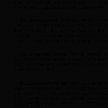
新型的马克思主义执政党，使我们党始终走在时代前列，成为领
断前进的坚强核心。党的建设必须坚决实现以下五项基本要求：
第一，坚持党的基本路线。
全党要用邓小平理论、“三个代
中国特色社会主义思想和党的基本路线统一思想，统一行动，并
开放同四项基本原则统一起来，全面落实党的基本路线，反对一
主要是防止“左”。加强各级领导班子建设，培养选拔党和人民
事业接班人，从组织上保证党的基本理论、基本路线、基本方略
第二，坚持解放思想，实事求是，与时俱进，求真务实。
党
实际，实事求是，在实践中检验真理和发展真理。全党必须坚持
拓创新，创造性地开展工作，不断研究新情况，总结新经验，解
义，推进马克思主义中国化。
第三，坚持全心全意为人民服务。
党除了工人阶级和最广大
党在任何时候都把群众利益放在第一位，同群众同甘共苦，保持
所系、利为民所谋，不允许任何党员脱离群众，凌驾于群众之上
众，党执政后的最大危险是脱离群众。党风问题、党同人民群众
自己的工作中实行群众路线，一切为了群众，一切依靠群众，从