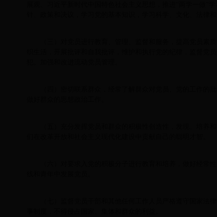
展观、习近平新时代中国特色社会主义思想，推进“两学一做”
针、政策和决议，学习党的基本知识，学习科学、文化、法律和
（三）对党员进行教育、管理、监督和服务，提高党员素质
织生活，开展批评和自我批评，维护和执行党的纪律，监督党员
犯。加强和改进流动党员管理。
（四）密切联系群众，经常了解群众对党员、党的工作的批
做好群众的思想政治工作。
（五）充分发挥党员和群众的积极性创造性，发现、培养和
们在改革开放和社会主义现代化建设中贡献自己的聪明才智。
（六）对要求入党的积极分子进行教育和培养，做好经常性
线和青年中发展党员。
（七）监督党员干部和其他任何工作人员严格遵守国家法律
事制度，不得侵占国家、集体和群众的利益。