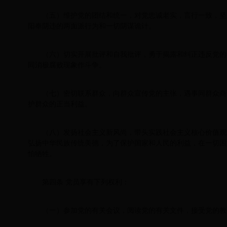
（五）维护党的团结和统一，对党忠诚老实，言行一致，坚
阳奉阴违的两面派行为和一切阴谋诡计。
（六）切实开展批评和自我批评，勇于揭露和纠正违反党的
同消极腐败现象作斗争。
（七）密切联系群众，向群众宣传党的主张，遇事同群众商
护群众的正当利益。
（八）发扬社会主义新风尚，带头实践社会主义核心价值观
弘扬中华民族传统美德，为了保护国家和人民的利益，在一切困
怕牺牲。
第四条 党员享有下列权利：
（一）参加党的有关会议，阅读党的有关文件，接受党的教