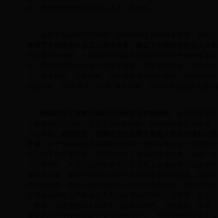
想，推动中国特色社会主义进入了新时代。
改革开放以来我们取得一切成绩和进步的根本原因，归结起
形成了中国特色社会主义理论体系，确立了中国特色社会主义制
同志要倍加珍惜、长期坚持和不断发展党历经艰辛开创的这条道
化，高举中国特色社会主义伟大旗帜，坚定道路自信、理论自信
论、基本路线、基本方略，为实现推进现代化建设、完成祖国统
历史任务，实现“两个一百年”奋斗目标、实现中华民族伟大复
我国正处于并将长期处于社会主义初级阶段。
这是在原本经
可逾越的历史阶段，需要上百年的时间。我国的社会主义建设，
主义道路。
在现阶段，我国社会的主要矛盾是人民日益增长的美
矛盾。
由于国内的因素和国际的影响，阶级斗争还在一定范围内
但已经不是主要矛盾。我国社会主义建设的根本任务，是进一步
主义现代化，并且为此而改革生产关系和上层建筑中不适应生产
有制为主体、多种所有制经济共同发展的基本经济制度，坚持和
的分配制度，鼓励一部分地区和一部分人先富起来，逐步消灭贫
富增长的基础上不断满足人民日益增长的美好生活需要，促进人
一要务。必须坚持以人民为中心的发展思想，坚持创新、协调、
都要把有利于发展社会主义社会的生产力，有利于增强社会主义