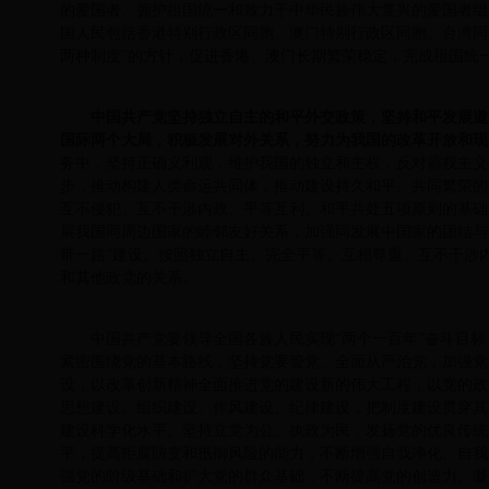
的爱国者、拥护祖国统一和致力于中华民族伟大复兴的爱国者组
国人民包括香港特别行政区同胞、澳门特别行政区同胞、台湾同
两种制度”的方针，促进香港、澳门长期繁荣稳定，完成祖国统
中国共产党坚持独立自主的和平外交政策，坚持和平发展道
国际两个大局，积极发展对外关系，努力为我国的改革开放和现
务中，坚持正确义利观，维护我国的独立和主权，反对霸权主义
步，推动构建人类命运共同体，推动建设持久和平、共同繁荣的
互不侵犯、互不干涉内政、平等互利、和平共处五项原则的基础
展我国同周边国家的睦邻友好关系，加强同发展中国家的团结与
带一路”建设。按照独立自主、完全平等、互相尊重、互不干涉
和其他政党的关系。
中国共产党要领导全国各族人民实现“两个一百年”奋斗目
紧密围绕党的基本路线，坚持党要管党、全面从严治党，加强党
设，以改革创新精神全面推进党的建设新的伟大工程，以党的政
思想建设、组织建设、作风建设、纪律建设，把制度建设贯穿其
建设科学化水平。坚持立党为公、执政为民，发扬党的优良传统
平，提高拒腐防变和抵御风险的能力，不断增强自我净化、自我
强党的阶级基础和扩大党的群众基础，不断提高党的创造力、凝