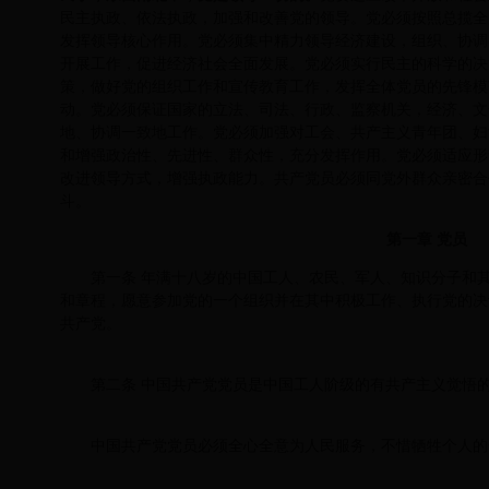
民主执政、依法执政，加强和改善党的领导。党必须按照总揽全
发挥领导核心作用。党必须集中精力领导经济建设，组织、协调
开展工作，促进经济社会全面发展。党必须实行民主的科学的决
策，做好党的组织工作和宣传教育工作，发挥全体党员的先锋模
动。党必须保证国家的立法、司法、行政、监察机关，经济、文
地、协调一致地工作。党必须加强对工会、共产主义青年团、妇
和增强政治性、先进性、群众性，充分发挥作用。党必须适应形
改进领导方式，增强执政能力。共产党员必须同党外群众亲密合
斗。
第一章 党员
第一条 年满十八岁的中国工人、农民、军人、知识分子和
和章程，愿意参加党的一个组织并在其中积极工作、执行党的决
共产党。
第二条 中国共产党党员是中国工人阶级的有共产主义觉悟
中国共产党党员必须全心全意为人民服务，不惜牺牲个人的