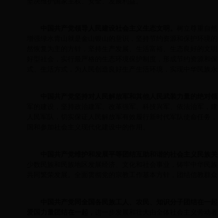
坚决维护国家主权、安全、发展利益。
中国共产党领导人民建设社会主义生态文明。
树立尊重自然
增强绿水青山就是金山银山的意识，坚持节约资源和保护环境的
然恢复为主的方针，坚持生产发展、生活富裕、生态良好的文明
好型社会，实行最严格的生态环境保护制度，形成节约资源和保
式、生活方式，为人民创造良好生产生活环境，实现中华民族永
中国共产党坚持对人民解放军和其他人民武装力量的绝对领
军的建设，坚持政治建军、改革强军、科技兴军、依法治军，建
人民军队，切实保证人民解放军有效履行新时代军队使命任务，
国和参加社会主义现代化建设中的作用。
中国共产党维护和发展平等团结互助和谐的社会主义民族关
少数民族和民族地区发展经济、文化和社会事业，铸牢中华民族
共同繁荣发展。全面贯彻党的宗教工作基本方针，团结信教群众
中国共产党同全国各民族工人、农民、知识分子团结在一起
爱国力量团结在一起，
进一步发展和壮大由全体社会主义劳动者