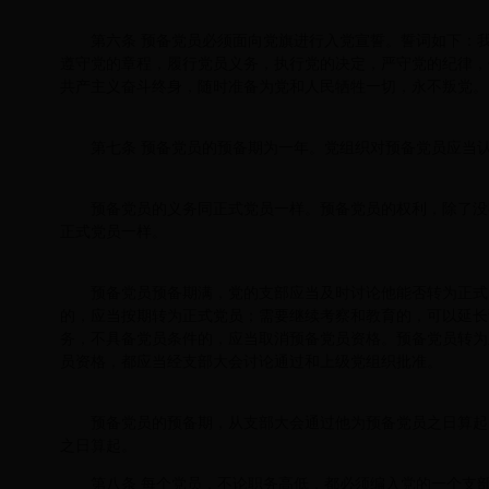
第六条 预备党员必须面向党旗进行入党宣誓。誓词如下：
遵守党的章程，履行党员义务，执行党的决定，严守党的纪律，
共产主义奋斗终身，随时准备为党和人民牺牲一切，永不叛党。
第七条 预备党员的预备期为一年。党组织对预备党员应当
预备党员的义务同正式党员一样。预备党员的权利，除了没
正式党员一样。
预备党员预备期满，党的支部应当及时讨论他能否转为正式
的，应当按期转为正式党员；需要继续考察和教育的，可以延长
务，不具备党员条件的，应当取消预备党员资格。预备党员转为
员资格，都应当经支部大会讨论通过和上级党组织批准。
预备党员的预备期，从支部大会通过他为预备党员之日算起
之日算起。
第八条 每个党员，不论职务高低，都必须编入党的一个支