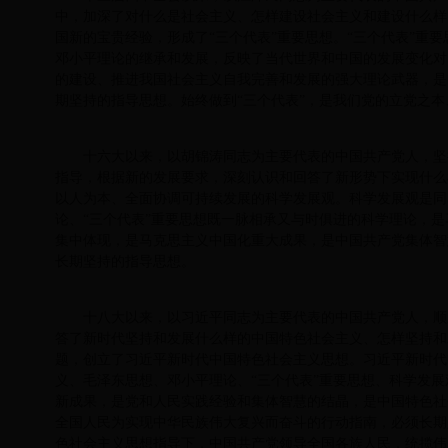
中，加深了对什么是社会主义、怎样建设社会主义和建设什么样
国新的宝贵经验，形成了“三个代表”重要思想。“三个代表”重
邓小平理论的继承和发展，反映了当代世界和中国的发展变化对
的建设、推进我国社会主义自我完善和发展的强大理论武器，是
期坚持的指导思想。始终做到“三个代表”，是我们党的立党之
十六大以来，以胡锦涛同志为主要代表的中国共产党人，坚
指导，根据新的发展要求，深刻认识和回答了新形势下实现什么
以人为本、全面协调可持续发展的科学发展观。科学发展观是同
论、“三个代表”重要思想既一脉相承又与时俱进的科学理论，
集中体现，是马克思主义中国化重大成果，是中国共产党集体智
长期坚持的指导思想。
十八大以来，以习近平同志为主要代表的中国共产党人，顺
答了新时代坚持和发展什么样的中国特色社会主义、怎样坚持和
题，创立了习近平新时代中国特色社会主义思想。习近平新时代
义、毛泽东思想、邓小平理论、“三个代表”重要思想、科学发
新成果，是党和人民实践经验和集体智慧的结晶，是中国特色社
全国人民为实现中华民族伟大复兴而奋斗的行动指南，必须长期
色社会主义思想指导下，中国共产党领导全国各族人民，统揽伟